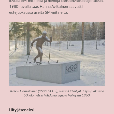
luvulla SM-mitaleita ja hienoja kansainvälisiä sijoituksia.
1980-luvulla taas Hannu Avikainen saavutti
estejuoksussa useita SM-mitaleita.
Kalevi Hämäläinen (1932-2005), Juvan Urheilijat. Olympiakultaa
50 kilometrin hiihdossa Squaw Valleyssa 1960.
Liity jäseneksi