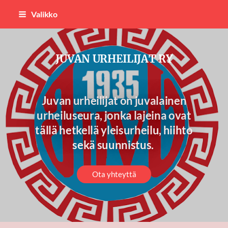
Siirry
Valikko
sivun
sisältöön
JUVAN URHEILIJAT RY
Juvan urheilijat on juvalainen
urheiluseura, jonka lajeina ovat
tällä hetkellä yleisurheilu, hiihto
sekä suunnistus.
Ota yhteyttä