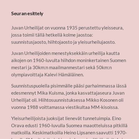
Seuran esittely
Juvan Urheilijat on vuonna 1935 perustettu yleisseura,
jossa toimii tällä hetkellä kolme jaostoa:
suunnistusjaosto, hiihtojaosto ja yleisurheilujaosto.
Juvan Urheilijoiden menestyksekkäin urheilija kautta
aikojen on 1960-luvulta hiihdon moninkertainen Suomen
mestari ja 30km:n maailmanmestari sekä 50km:n
olympiavoittaja Kalevi Hämäläinen.
Suunnistuspuolella pisimmälle pääsi parhaimmassa iässä
edesmennyt Mika Kuisma, jonka kasvattajaseura Juvan
Urheilijat oli. Hiihtosuunnistuksessa Mikko Kosonen oli
vuonna 1988 voittamassa viestikultaa MM-kisoissa.
Yleisurheilijoista juoksijat lienevät tunnetuimpia. Eino
Orava edusti 1960-luvulla Suomea maaotteluissa pitkillä
matkoilla. Keskimatkoilla Heino Lipsanen saavutti 1970-