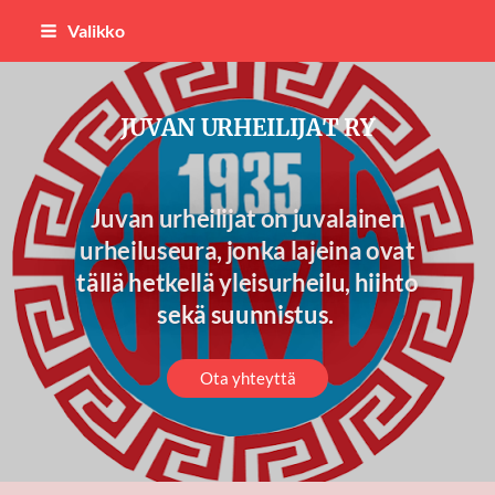
Siirry
Valikko
sivun
sisältöön
JUVAN URHEILIJAT RY
Juvan urheilijat on juvalainen
urheiluseura, jonka lajeina ovat
tällä hetkellä yleisurheilu, hiihto
sekä suunnistus.
Ota yhteyttä