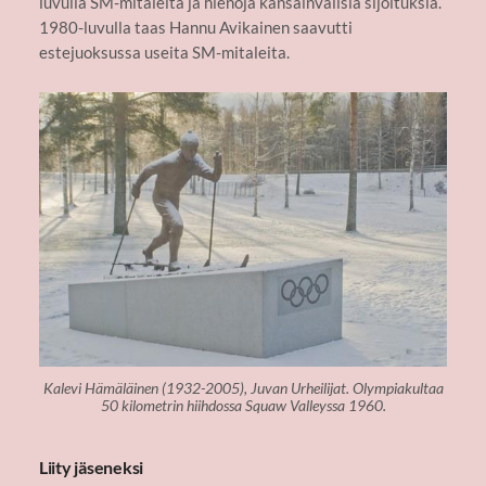
luvulla SM-mitaleita ja hienoja kansainvälisiä sijoituksia.
1980-luvulla taas Hannu Avikainen saavutti
estejuoksussa useita SM-mitaleita.
Kalevi Hämäläinen (1932-2005), Juvan Urheilijat. Olympiakultaa
50 kilometrin hiihdossa Squaw Valleyssa 1960.
Liity jäseneksi