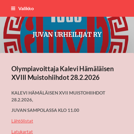
Siirry
Valikko
sivun
sisältöön
JUVAN URHEILIJAT RY
Olympiavoittaja Kalevi Hämäläisen
XVIII Muistohiihdot 28.2.2026
KALEVI HÄMÄLÄISEN XVII MUISTOHIIHDOT
28.2.2026,
JUVAN SAMPOLASSA KLO 11.00
Lähtölistat
Latukartat