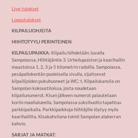
Live-tulokset
Lopputulokset
KILPAILUOHJEITA
HIIHTOTYYLI PERINTEINEN
KILPAILUPAIKKA
: Kilpailu hiihdetään Juvalla
Sampolassa, Hiihtäjäntie 3. Urheilupuiston ja kaarihallin
maastoissa 1, 2, 3 ja 5 kilometrin radoilla. Sampolassa,
pesäpallokentän puoleisella sivulla, sijaitsevat
kilpailijoiden pukuhuoneet ja WC: t. Kilpailukanslia on
Sampolan kokoustiloissa, josta noudetaan
kilpailunumerot. Kisan jälkeen numerot palautetaan
koriin maalialueella. Sampolassa suksihuolto tapahtuu
parkkipaikalla. Parkkipaikkoja hiihtäjille löytyy myös
kaarihallilta. Kisakahvilana toimii Sampolan alakerran
kahvio.
SARJAT JA MATKAT
: