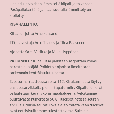
kisaladulla voidaan lämmitellä kilpailijoita varoen.
Pesäpallokentällä ja maalisuoralla lämmittely on
kielletty.
KISAHALLINTO
:
Kilpailun johto Arne kantanen
TD ja avustaja Arto Tilaeus ja Tiina Paasonen
Ajanotto Sami Viitikko ja Mika Hyppönen
PALKINNOT
: Kilpailussa palkitaan sarjoittain kolme
parasta hiihtäjää. Palkintojenjaoista ilmoitetaan
tarkemmin kenttäkuulutuksessa.
Tapaturman sattuessa soita 112. Kisakansliasta löytyy
ensiaputarvikkeita pieniin tapaturmiin. Kilpailunumerot
palautetaan keräilykoriin maalialueella. Veloitamme
puuttuvasta numerosta 50 €. Tulokset netissä seuran
sivuilla. Erillisiä seuratuloksia ei toimiteta vaan tulokset
ovat nettisivuiltamme tulostettavissa. Suksia ei