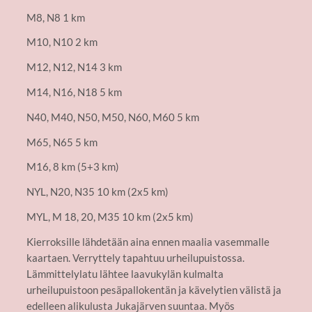
M8, N8 1 km
M10, N10 2 km
M12, N12, N14 3 km
M14, N16, N18 5 km
N40, M40, N50, M50, N60, M60 5 km
M65, N65 5 km
M16, 8 km (5+3 km)
NYL, N20, N35 10 km (2x5 km)
MYL, M 18, 20, M35 10 km (2x5 km)
Kierroksille lähdetään aina ennen maalia vasemmalle
kaartaen. Verryttely tapahtuu urheilupuistossa.
Lämmittelylatu lähtee laavukylän kulmalta
urheilupuistoon pesäpallokentän ja kävelytien välistä ja
edelleen alikulusta Jukajärven suuntaa. Myös