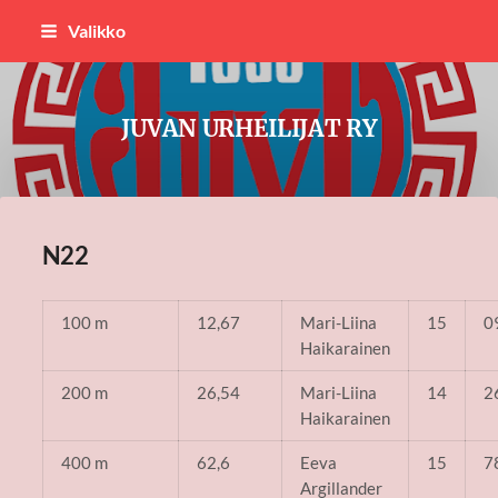
Siirry
Valikko
sivun
sisältöön
JUVAN URHEILIJAT RY
N22
100 m
12,67
Mari-Liina
15
0
Haikarainen
200 m
26,54
Mari-Liina
14
2
Haikarainen
400 m
62,6
Eeva
15
7
Argillander