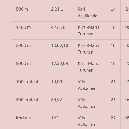
800 m
2.21,1
Sari
14
2
Argillander
1500 m
4.46,78
Kirsi-Maria
18
0
Turunen
3000 m
10.09,13
Kirsi-Maria
18
3
Turunen
5000 m
17.52,04
Kirsi-Maria
18
2
Turunen
100 m aidat
14,08
Viivi
21
2
Avikainen
400 m aidat
64,97
Viivi
21
0
Avikainen
Korkeus
163
Viivi
22
0
Avikainen