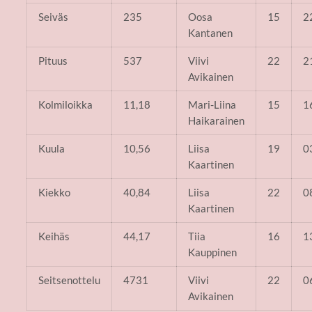
Seiväs
235
Oosa
15
2
Kantanen
Pituus
537
Viivi
22
2
Avikainen
Kolmiloikka
11,18
Mari-Liina
15
1
Haikarainen
Kuula
10,56
Liisa
19
0
Kaartinen
Kiekko
40,84
Liisa
22
0
Kaartinen
Keihäs
44,17
Tiia
16
1
Kauppinen
Seitsenottelu
4731
Viivi
22
0
Avikainen