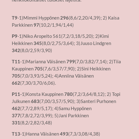
T9
-1)Mimmi Hyppönen
296
(8,6/2,20/4,39); 2) Kaisa
Parkkinen
97
(10,2/1,94/1,44)
P9
-1)Niko Aropelto 561(7,2/3,18/5,20); 2)Kimi
Heikkinen
345
(8,0/2,75/3,64); 3)Juuso Lindgren
342
(8,0/2,59/3,90)
T11
-1)Marianna Väisänen
799
(7,0/3,82/7,14); 2)Tiia
Kauppinen
705
(7,6/3,57/7,90); 2)Sini Heikkinen
705
(7,0/3,93/5,24); 4)Anniina Väisänen
662
(7,30/3,70/6,06).
P11-
1)Konsta Kauppinen
780
(7,2/3,64/8,12); 2) Topi
Julkunen
683
(7,00/3,57/5,90); 3)Santeri Purhonen
462
(7,7/2,89/5,17); 4)Samu Hyppönen
377
(7,8/2,72/3,99); 5)Jani Parkkinen
331
(8,2/2,82/3,48)
T13
-1)Hanna Väisänen
493
(7,3/3,08/4,38)