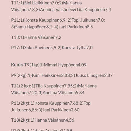
T11:1)Sini Heikkinen7,0;2)Marianna
Väisänen7,3;3)Anniina Väisänen&Tiia Kauppinen7,4
P11:1)Konsta Kauppinen6,9; 2)Topi Julkunen7,0;
3)Samu Hyppönen8,1; 4)Jani Parkkinen8,5
T13:1)Hanna Väisänen7,2
P17:1)Saku Auvinen5,9;2)Konsta Jylhä7,0
Kuula-
T9(1kg)1)Mimmi Hyppönen4,09
P9(2kg):1)Kimi Heikkinen3,83;2)Juuso Lindgren2,87
T11(2 kg):1)Tiia Kauppinen7,95;2)Marianna
Väisänen7,20;3)Anniina Väisänen5,34
P11(2kg):1)Konsta Kauppinen7,68:2)Topi
Julkunen6,86:3)Jani Parkkinen3,60
T13(2kg):1)Hanna Väisänen4,56
P13(2kg):1)Panu Auvinen11,99