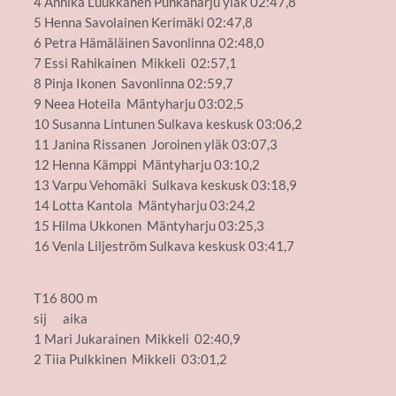
4 Annika Luukkanen Punkaharju yläk 02:47,8
5 Henna Savolainen Kerimäki 02:47,8
6 Petra Hämäläinen Savonlinna 02:48,0
7 Essi Rahikainen Mikkeli 02:57,1
8 Pinja Ikonen Savonlinna 02:59,7
9 Neea Hoteila Mäntyharju 03:02,5
10 Susanna Lintunen Sulkava keskusk 03:06,2
11 Janina Rissanen Joroinen yläk 03:07,3
12 Henna Kämppi Mäntyharju 03:10,2
13 Varpu Vehomäki Sulkava keskusk 03:18,9
14 Lotta Kantola Mäntyharju 03:24,2
15 Hilma Ukkonen Mäntyharju 03:25,3
16 Venla Liljeström Sulkava keskusk 03:41,7
T16 800 m
sij aika
1 Mari Jukarainen Mikkeli 02:40,9
2 Tiia Pulkkinen Mikkeli 03:01,2