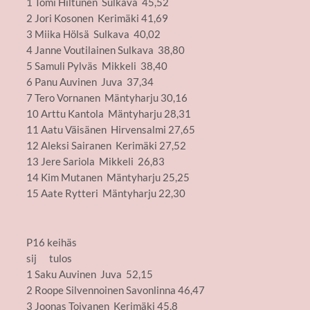
1 Tomi Hiltunen Sulkava 45,52
2 Jori Kosonen Kerimäki 41,69
3 Miika Hölsä Sulkava 40,02
4 Janne Voutilainen Sulkava 38,80
5 Samuli Pylväs Mikkeli 38,40
6 Panu Auvinen Juva 37,34
7 Tero Vornanen Mäntyharju 30,16
10 Arttu Kantola Mäntyharju 28,31
11 Aatu Väisänen Hirvensalmi 27,65
12 Aleksi Sairanen Kerimäki 27,52
13 Jere Sariola Mikkeli 26,83
14 Kim Mutanen Mäntyharju 25,25
15 Aate Rytteri Mäntyharju 22,30
P16 keihäs
sij tulos
1 Saku Auvinen Juva 52,15
2 Roope Silvennoinen Savonlinna 46,47
3 Joonas Toivanen Kerimäki 45,8