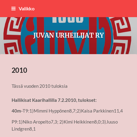
Siirry
Valikko
sivun
sisältöön
JUVAN URHEILIJAT RY
2010
Tässä vuoden 2010 tuloksia
Hallikisat Kaarihallilla 7.2.2010, tulokset:
40m-
T9:1)Mimmi Hyppönen8,7;2)Kaisa Parkkinen11,4
P9:1)Niko Aropelto7,3; 2)Kimi Heikkinen8,0;3)Juuso
Lindgren8,1