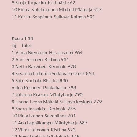
9 Sonja Torpakko Kerimäki 562
10 Emma Kolehmainen Mikkeli Päämaja 527
11 Kerttu Seppänen Sulkava Kaipola 501
Kuula T 14
sij tulos
1 Vilma Nieminen Hirvensalmi 964
2 Anni Pesonen Ristiina 931
3 Netta Karvinen Kerimäki 928
4 Susanna Lintunen Sulkava keskusk 853
5 Satu Korhola Ristiina 830
6 Iina Kosonen Punkaharju 798
7 Johanna Krakau Mäntyharju 790
8 Hanna-Leena Mäkelä Sulkava keskusk 779
9 Saara Torpakko Kerimäki 745
10 Pinja Ikonen Savonlinna 701
11 Anu Leppäkumpu Mäntyharju 687
12 Vilma Leinonen Ristiina 673
13 Jenni Lepistö Mäntyharju 645