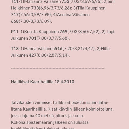
T11
-1)Marianna Väisänen
753
(7,03/3,69/6,96); 2)Sini
Heikkinen
733
(6,96/3,73/6,26); 3)Tiia Kauppinen
717
(7,56/3,59/7,98); 4)Anniina Väisänen
668
(7,30/3,73/6,09).
P11-
1)Konsta Kauppinen
769
(7,03/3,60/7,52); 2) Topi
Julkunen
701
(7,00/3,77/5,68).
T13-
1)Hanna Väisänen
516
(7,20/3,21/4,47); 2)Hilla
Julkunen
427
(8,00/2,87/5,14).
-----------------------------------------------------------------
Hallikisat Kaarihallilla 18.4.2010
Talvikauden viimeiset hallikisat pidettiin sunnuntai-
iltana Kaarihallilla. Kisat käytiin jälleen kolmiotteluna,
jossa lajeina 40 metriä, pituus ja kuula.
Kokonaispistemäärän jälkeen on suluissa
henkilökohtaiset tulokset lajeista.