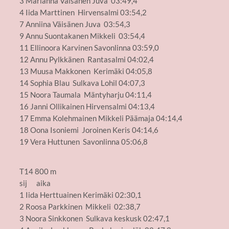
3 Marianna Väisänen Juva 03:49,4
4 Iida Marttinen Hirvensalmi 03:54,2
7 Anniina Väisänen Juva 03:54,3
9 Annu Suontakanen Mikkeli 03:54,4
11 Ellinoora Karvinen Savonlinna 03:59,0
12 Annu Pylkkänen Rantasalmi 04:02,4
13 Muusa Makkonen Kerimäki 04:05,8
14 Sophia Blau Sulkava Lohil 04:07,3
15 Noora Taumala Mäntyharju 04:11,4
16 Janni Ollikainen Hirvensalmi 04:13,4
17 Emma Kolehmainen Mikkeli Päämaja 04:14,4
18 Oona Isoniemi Joroinen Keris 04:14,6
19 Vera Huttunen Savonlinna 05:06,8
T14 800 m
sij aika
1 Iida Herttuainen Kerimäki 02:30,1
2 Roosa Parkkinen Mikkeli 02:38,7
3 Noora Sinkkonen Sulkava keskusk 02:47,1