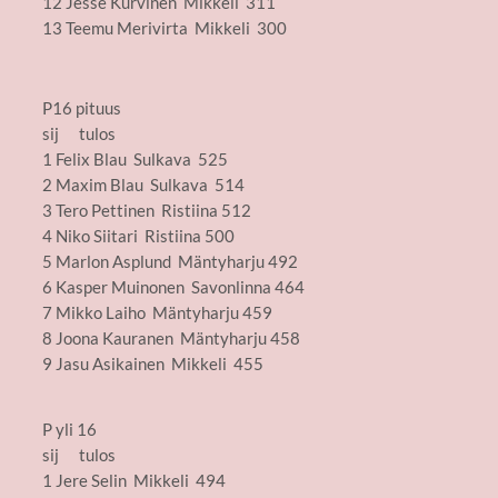
12 Jesse Kurvinen Mikkeli 311
13 Teemu Merivirta Mikkeli 300
P16 pituus
sij tulos
1 Felix Blau Sulkava 525
2 Maxim Blau Sulkava 514
3 Tero Pettinen Ristiina 512
4 Niko Siitari Ristiina 500
5 Marlon Asplund Mäntyharju 492
6 Kasper Muinonen Savonlinna 464
7 Mikko Laiho Mäntyharju 459
8 Joona Kauranen Mäntyharju 458
9 Jasu Asikainen Mikkeli 455
P yli 16
sij tulos
1 Jere Selin Mikkeli 494