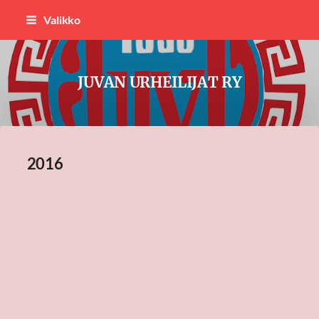
Siirry
Valikko
sivun
sisältöön
JUVAN URHEILIJAT RY
2016