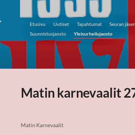
Y
Etusivu
Uutiset
Tapahtumat
Seuran jäse
Suunnistusjaosto
Yleisurheilujaosto
Matin karnevaalit 2
Matin Karnevaalit