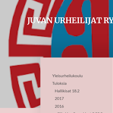
Siirry
sivun
JUVAN URHEILIJAT R
sisältöön
Yleisurheilukoulu
Tuloksia
Hallikisat 18.2
2017
2016