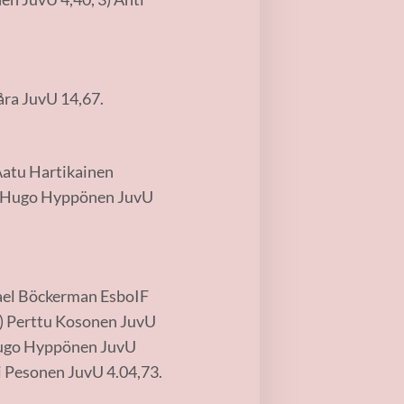
åra JuvU 14,67.
 Aatu Hartikainen
4) Hugo Hyppönen JuvU
kael Böckerman EsboIF
4) Perttu Kosonen JuvU
 Hugo Hyppönen JuvU
i Pesonen JuvU 4.04,73.