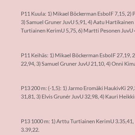
P11 Kuula: 1) Mikael Böckerman EsboIF 7,15, 2) 
3) Samuel Gruner JuvU 5,91, 4) Aatu Hartikainen 
Turtiainen KerimU 5,75, 6) Martti Pesonen JuvU 
P11 Keihäs: 1) Mikael Böckerman EsboIF 27,19, 2
22,94, 3) Samuel Gruner JuvU 21,10, 4) Onni Kima
P13 200 m: (-1,5): 1) Jarmo Eromäki HaukivKi 29
31,81, 3) Elvis Grunér JuvU 32,98, 4) Kauri Heikk
P13 1000 m: 1) Arttu Turtiainen KerimU 3.35,41, 
3.39,22.