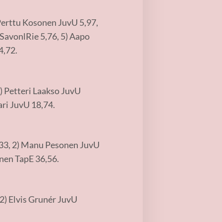
Perttu Kosonen JuvU 5,97,
SavonlRie 5,76, 5) Aapo
4,72.
) Petteri Laakso JuvU
ri JuvU 18,74.
,33, 2) Manu Pesonen JuvU
inen TapE 36,56.
2) Elvis Grunér JuvU