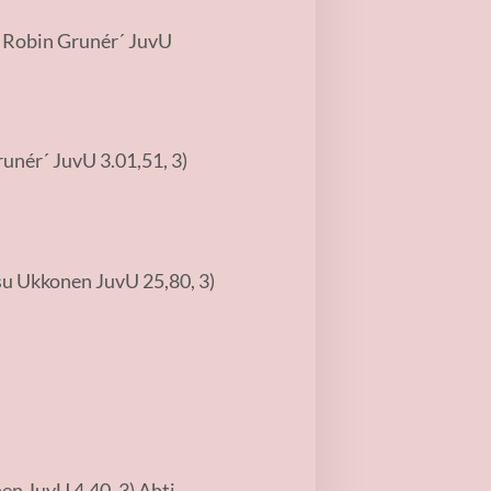
) Robin Grunér´ JuvU
runér´ JuvU 3.01,51, 3)
isu Ukkonen JuvU 25,80, 3)
nen JuvU 4,40, 3) Ahti