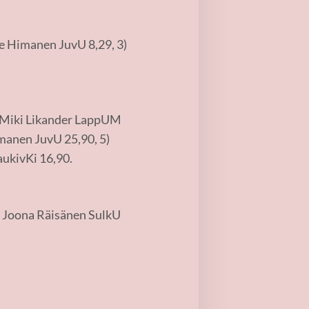
le Himanen JuvU 8,29, 3)
) Miki Likander LappUM
imanen JuvU 25,90, 5)
ukivKi 16,90.
, Joona Räisänen SulkU