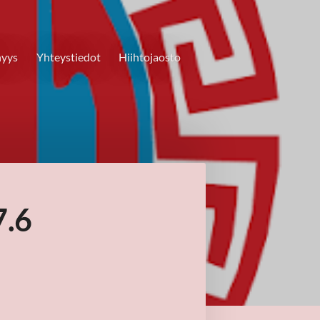
nyys
Yhteystiedot
Hiihtojaosto
7.6