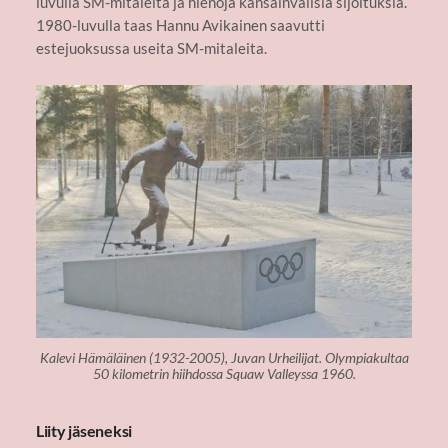
luvulla SM-mitaleita ja hienoja kansainvälisiä sijoituksia.
1980-luvulla taas Hannu Avikainen saavutti
estejuoksussa useita SM-mitaleita.
Kalevi Hämäläinen (1932-2005), Juvan Urheilijat. Olympiakultaa
50 kilometrin hiihdossa Squaw Valleyssa 1960.
Liity jäseneksi