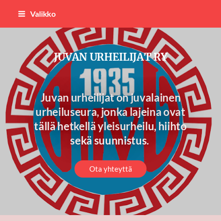
Siirry
Valikko
sivun
sisältöön
JUVAN URHEILIJAT RY
Juvan urheilijat on juvalainen
urheiluseura, jonka lajeina ovat
tällä hetkellä yleisurheilu, hiihto
sekä suunnistus.
Ota yhteyttä