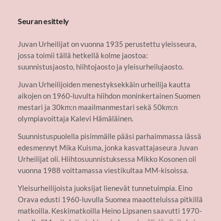
Seuran esittely
Juvan Urheilijat on vuonna 1935 perustettu yleisseura,
jossa toimii tällä hetkellä kolme jaostoa:
suunnistusjaosto, hiihtojaosto ja yleisurheilujaosto.
Juvan Urheilijoiden menestyksekkäin urheilija kautta
aikojen on 1960-luvulta hiihdon moninkertainen Suomen
mestari ja 30km:n maailmanmestari sekä 50km:n
olympiavoittaja Kalevi Hämäläinen.
Suunnistuspuolella pisimmälle pääsi parhaimmassa iässä
edesmennyt Mika Kuisma, jonka kasvattajaseura Juvan
Urheilijat oli. Hiihtosuunnistuksessa Mikko Kosonen oli
vuonna 1988 voittamassa viestikultaa MM-kisoissa.
Yleisurheilijoista juoksijat lienevät tunnetuimpia. Eino
Orava edusti 1960-luvulla Suomea maaotteluissa pitkillä
matkoilla. Keskimatkoilla Heino Lipsanen saavutti 1970-