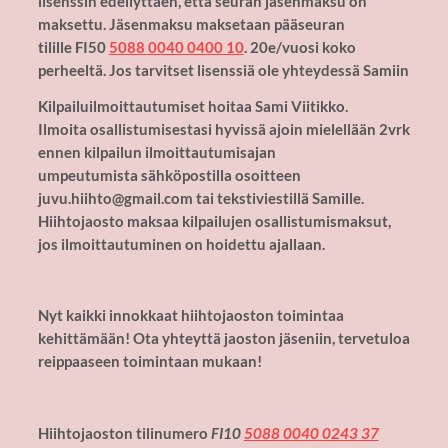
lisenssin edellyttäen, että seuran jäsenmaksu on
maksettu.
Jäsenmaksu maksetaan pääseuran
tilille
FI50
5088 0040 0400 10
. 20e/vuosi koko
perheeltä. Jos tarvitset lisenssiä ole yhteydessä Samiin
Kilpailuilmoittautumiset hoitaa Sami Viitikko.
Ilmoita osallistumisestasi hyvissä ajoin mielellään 2vrk
ennen kilpailun ilmoittautumisajan
umpeutumista sähköpostilla osoitteen
juvu.hiihto@gmail.com tai tekstiviestillä Samille.
Hiihtojaosto maksaa kilpailujen osallistumismaksut,
jos ilmoittautuminen on hoidettu ajallaan.
Nyt kaikki innokkaat hiihtojaoston toimintaa
kehittämään! Ota yhteyttä jaoston jäseniin, tervetuloa
reippaaseen toimintaan mukaan!
Hiihtojaoston tilinumero
FI10
5088 0040 0243 37