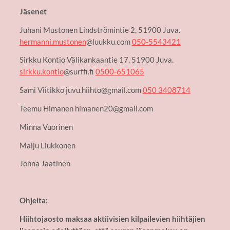
Jäsenet
Juhani Mustonen Lindströmintie 2, 51900 Juva.
hermanni.mustonen
@luukku.com
050-5543421
Sirkku Kontio Välikankaantie 17, 51900 Juva.
sirkku.kontio
@surffi.fi
0500-651065
Sami Viitikko juvu.hiihto@gmail.com
050 3408714
Teemu Himanen himanen20@gmail.com
Minna Vuorinen
Maiju Liukkonen
Jonna Jaatinen
Ohjeita:
Hiihtojaosto maksaa aktiivisien kilpailevien hiihtäjien