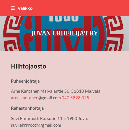
Siirry
Valikko
sivun
sisältöön
JUVAN URHEILIJAT RY
Hiihtojaosto
Puheenjohtaja
Arne Kantanen Maivalantie 56, 51810 Maivala.
arne.kantanen
@gmail.com
040 5828 025
Rahastonhoitaja
Suvi Ehrnrooth Ratsutie 11, 51900 Juva.
suvi.ehrnrooth@gmail.com