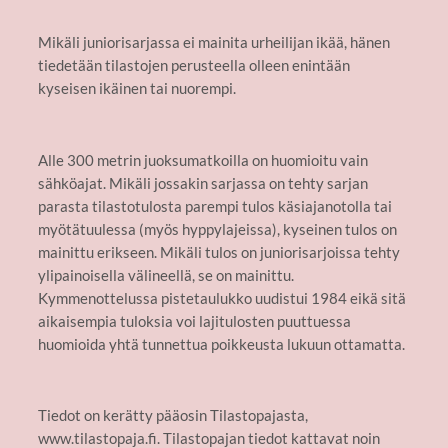
Mikäli juniorisarjassa ei mainita urheilijan ikää, hänen
tiedetään tilastojen perusteella olleen enintään
kyseisen ikäinen tai nuorempi.
Alle 300 metrin juoksumatkoilla on huomioitu vain
sähköajat. Mikäli jossakin sarjassa on tehty sarjan
parasta tilastotulosta parempi tulos käsiajanotolla tai
myötätuulessa (myös hyppylajeissa), kyseinen tulos on
mainittu erikseen. Mikäli tulos on juniorisarjoissa tehty
ylipainoisella välineellä, se on mainittu.
Kymmenottelussa pistetaulukko uudistui 1984 eikä sitä
aikaisempia tuloksia voi lajitulosten puuttuessa
huomioida yhtä tunnettua poikkeusta lukuun ottamatta.
Tiedot on kerätty pääosin Tilastopajasta,
www.tilastopaja.fi. Tilastopajan tiedot kattavat noin