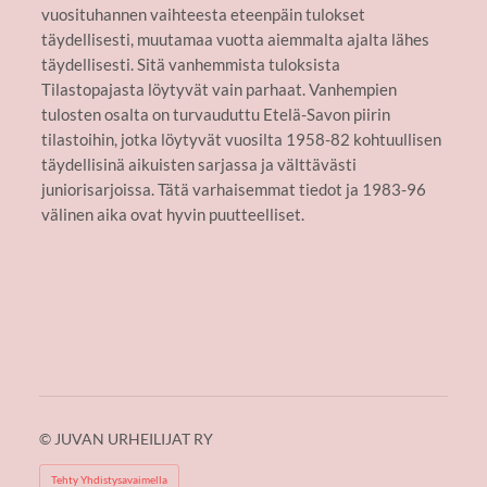
vuosituhannen vaihteesta eteenpäin tulokset
täydellisesti, muutamaa vuotta aiemmalta ajalta lähes
täydellisesti. Sitä vanhemmista tuloksista
Tilastopajasta löytyvät vain parhaat. Vanhempien
tulosten osalta on turvauduttu Etelä-Savon piirin
tilastoihin, jotka löytyvät vuosilta 1958-82 kohtuullisen
täydellisinä aikuisten sarjassa ja välttävästi
juniorisarjoissa. Tätä varhaisemmat tiedot ja 1983-96
välinen aika ovat hyvin puutteelliset.
©
JUVAN URHEILIJAT RY
Tehty Yhdistysavaimella