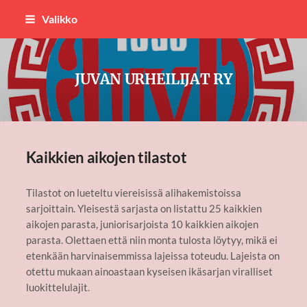
Siirry
Valikko
sivun
sisältöön
JUVAN URHEILIJAT RY
Kaikkien aikojen tilastot
Tilastot on lueteltu viereisissä alihakemistoissa
sarjoittain. Yleisestä sarjasta on listattu 25 kaikkien
aikojen parasta, juniorisarjoista 10 kaikkien aikojen
parasta. Olettaen että niin monta tulosta löytyy, mikä ei
etenkään harvinaisemmissa lajeissa toteudu. Lajeista on
otettu mukaan ainoastaan kyseisen ikäsarjan viralliset
luokittelulajit.