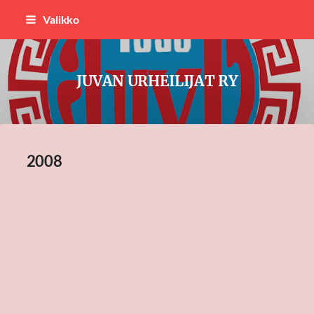
Siirry
Valikko
sivun
sisältöön
JUVAN URHEILIJAT RY
2008