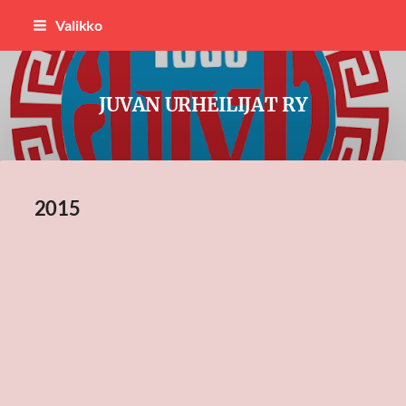
Siirry
Valikko
sivun
sisältöön
JUVAN URHEILIJAT RY
2015